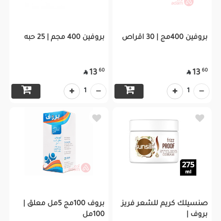
بروفين 400مج | 30 اقراص
بروفين 400 مجم | 25 حبه
60
60
13
13


1
1
صنسيلك كريم للشعر فريز
بروف 100مج 5مل معلق |
بروف |
100مل