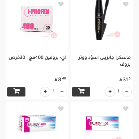
ماسكرا جابرينى اسؤد ووتر
اي- بروفين 400مج | 30قرص
بروف
40
5
8
31


1
1