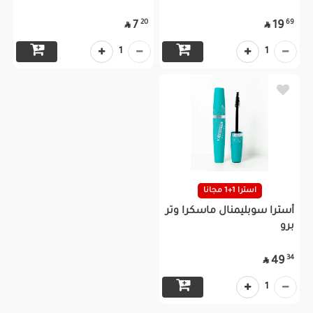
20
69
7
19


1
1
استرا 1+1 مجانا
أسترا سوبليمنال ماسكرا وتر
برو
34
49

1