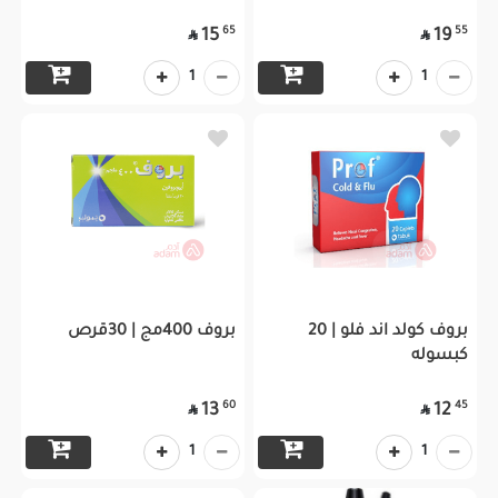
65
55
15
19


1
1
بروف كولد اند فلو | 20
بروف 400مج | 30قرص
كبسوله
60
45
13
12


1
1