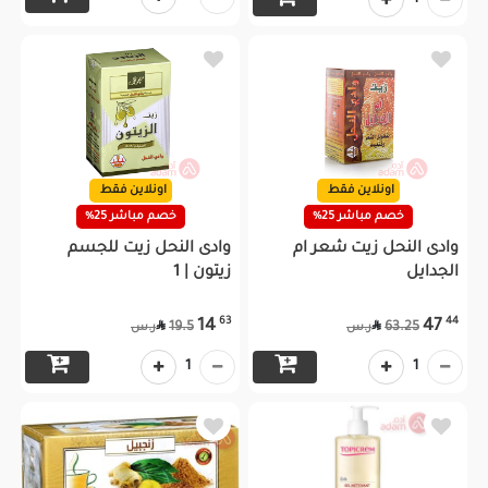
1
اونلاين فقط
اونلاين فقط
خصم مباشر 25%
خصم مباشر 25%
وادى النحل زيت شعر ام
وادى النحل زيت للجسم
الجدايل
زيتون | 1
63
44
14
47


19.5
63.25
ر.س
ر.س
1
1