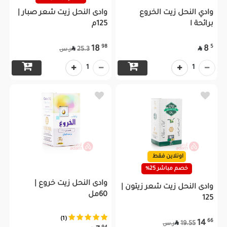
وادي النحل زيت الخروع
وادى النحل زيت شعر صبار |
برائحة ا
125م
98
5
18
8


25.3
ر.س
1
1
اونلاين فقط
خصم مباشر 25%
وادى النحل زيت خروع |
وادى النحل زيت شعر زيتون |
60مل
125
(1)
66
14

19.55
ر.س