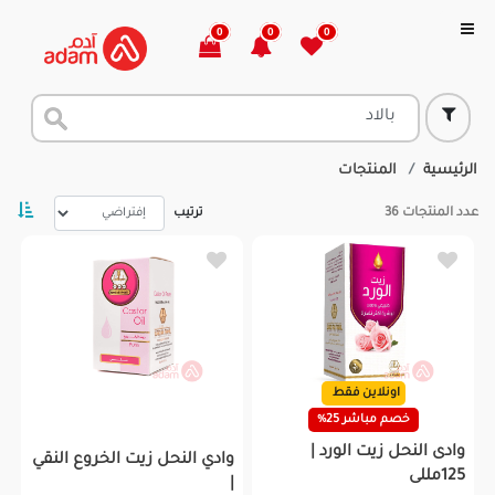
0
0
0
الرئيسية
المنتجات
عدد المنتجات
36
ترتيب
اونلاين فقط
خصم مباشر 25%
وادى النحل زيت الورد |
وادي النحل زيت الخروع النقي
125مللى
|