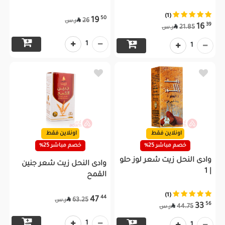
(1)
50
19

26
ر.س
39
16

21.85
ر.س
1
1
اونلاين فقط
اونلاين فقط
خصم مباشر 25%
خصم مباشر 25%
وادى النحل زيت شعر لوز حلو
وادى النحل زيت شعر جنين
| 1
القمح
(1)
44
47

63.25
ر.س
56
33

44.75
ر.س
1