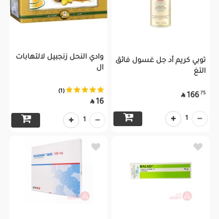
وادي النحل زنجبيل لالتهابات
توبي كريم أد جل غسول فائق
ال
التغ
(1)
75
166

16

1
1