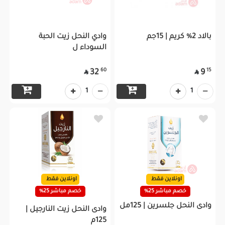
بالاد 2% كريم | 15جم
وادي النحل زيت الحبة
السوداء ل
60
15
32
9


1
1
اونلاين فقط
اونلاين فقط
خصم مباشر 25%
خصم مباشر 25%
وادى النحل جلسرين | 125مل
وادى النحل زيت النارجيل |
125م