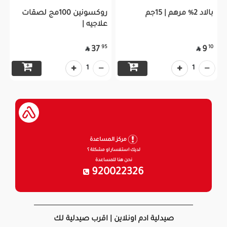
بالاد 2% مرهم | 15جم
روكسونين 100مج لصقات
علاجيه |
95
10
37
9


1
1
مركز المساعدة
لديك استفسار او مشكلة ؟
نحن هنا للمساعدة
920022326
صيدلية ادم اونلاين | اقرب صيدلية لك