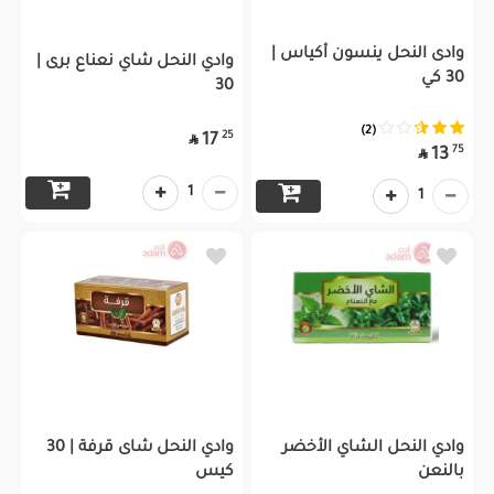
وادى النحل ينسون أكياس |
وادي النحل شاي نعناع برى |
30 كي
30
(2)
25
17

75
13

1
1
وادي النحل الشاي الأخضر
وادي النحل شاى قرفة | 30
بالنعن
كيس