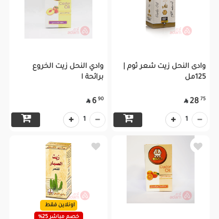
وادى النحل زيت شعر ثوم |
وادي النحل زيت الخروع
125مل
برائحة ا
90
75
6
28


1
1
اونلاين فقط
خصم مباشر 25%