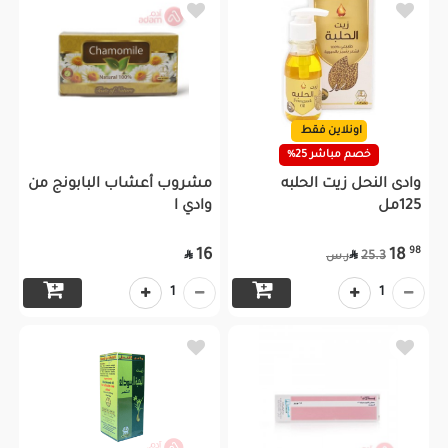
اونلاين فقط
خصم مباشر 25%
وادى النحل زيت الحلبه
مشروب أعشاب البابونج من
125مل
وادي ا
98
16
18


25.3
ر.س
1
1