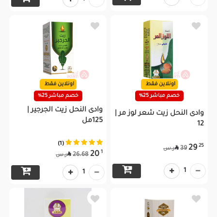
اونلاين فقط
اونلاين فقط
خصم مباشر 25%
خصم مباشر 25%
وادى النحل زيت الجرجير |
وادى النحل زيت شعر لوز مر |
125مل
12
(1)
25
29

39
ر.س
1
20

26.68
ر.س
1
1