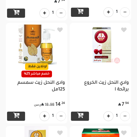
94
7

1
1
اونلاين فقط
خصم مباشر 25%
وادي النحل زيت الخروع
وادى النحل زيت سمسم
برائحة ا
125مل
24
94
14
7


18.98
ر.س
1
1