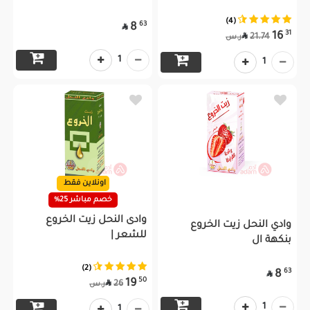
(4)
63
8

31
16

21.74
ر.س
1
1
اونلاين فقط
خصم مباشر 25%
وادى النحل زيت الخروع
وادي النحل زيت الخروع
للشعر |
بنكهة ال
(2)
63
8

50
19

26
ر.س
1
1