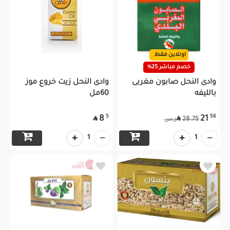
اونلاين فقط
خصم مباشر 25%
وادى النحل صابون مغربى
وادى النحل زيت خروع موز
بالليفه
60مل
5
56
8
21


28.75
ر.س
1
1