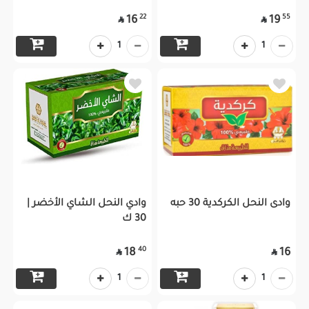
22
55
16
19


1
1
وادى النحل الكركدية 30 حبه
وادي النحل الشاي الأخضر |
30 ك
40
18
16


1
1