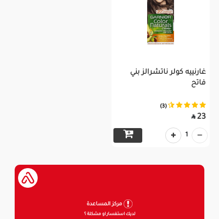
غارنييه كولر ناتشرالز بني
فاتح
(3)
23

1
مركز المساعدة
لديك استفسار او مشكلة ؟