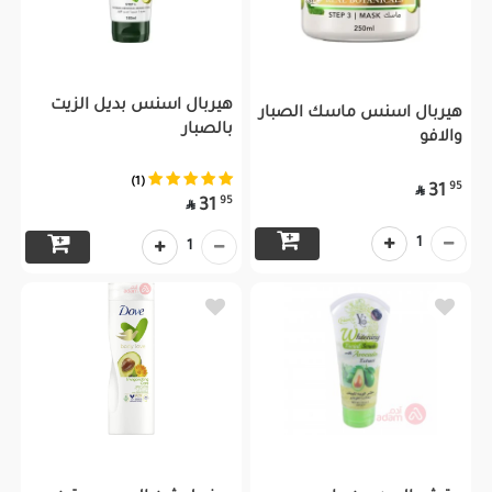
هيربال اسنس بديل الزيت
هيربال اسنس ماسك الصبار
بالصبار
والافو
(1)
95
31

95
31

1
1