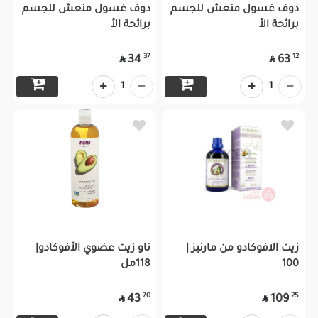
دوف غسول منعش للجسم
دوف غسول منعش للجسم
برائحة الأ
برائحة الأ
37
12
34
63


1
1
زيت الافوكادو من مارنيز |
ناو زيت عضوي الأفوكادو|
100
118مل
70
25
43
109

