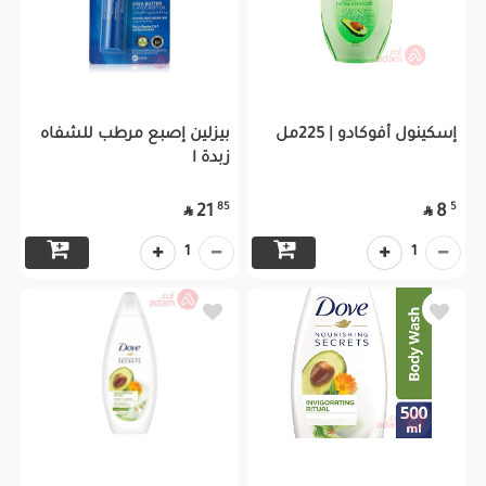
إسكينول أفوكادو | 225مل
بيزلين إصبع مرطب للشفاه
زبدة ا
85
5
21
8


1
1