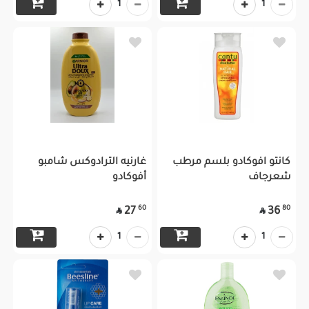
1
1
كانتو افوكادو بلسم مرطب
غارنيه الترادوكس شامبو
شعرجاف
أفوكادو
60
80
27
36


1
1