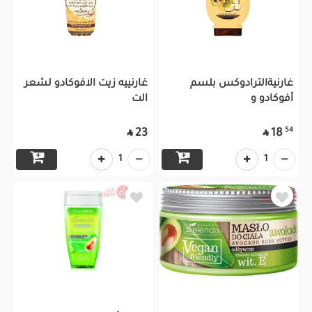
غارنيةالترادوكس بلسم
غارنييه زيت الافوكادو لشعر
أفوكادو و
الت
54
23
18


1
1