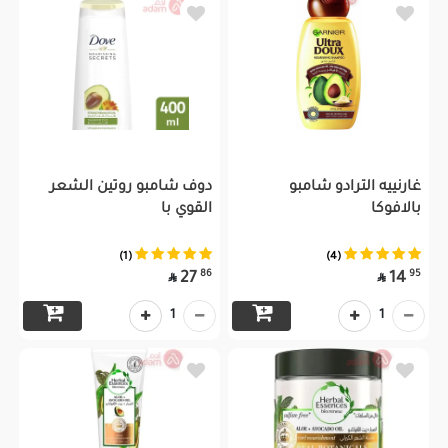
غارنييه الترادو شامبو
دوف شامبو روتين الشعر
بالافوكا
القوي با
(1)
(4)
86
95
27
14


1
1