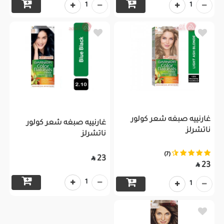
1
1
غارنييه صبغه شعر كولور
غارنييه صبغه شعر كولور
ناتشرلز
ناتشرلز
(7)
23

23

1
1