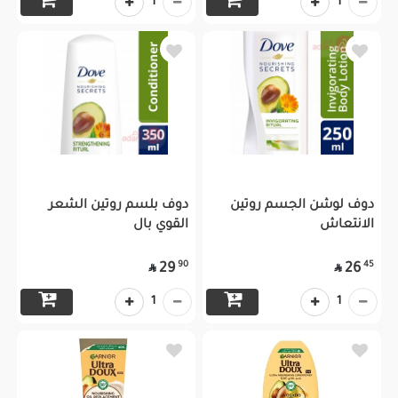
1
1
دوف لوشن الجسم روتين
دوف بلسم روتين الشعر
الانتعاش
القوي بال
90
45
29
26


1
1