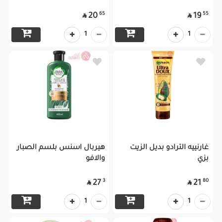
65
55
20
19


1
1
غارنييه الترادو بديل الزيت
هيربال اسنس بلسم الصبار
بزي
والافو
3
80
27
21


1
1