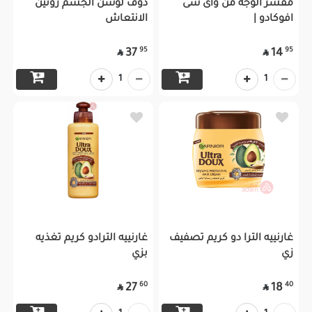
مقشر الوجه من واى سى
دوف لوشن الجسم روتين
افوكادو |
الانتعاش
95
95
37
14


1
1
غارنييه الترا دو كريم تصفيف
غارنييه الترادو كريم تغذيه
زي
بزي
60
40
27
18

