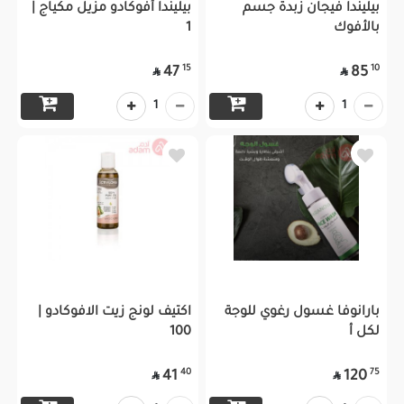
بيليندا فيجان زبدة جسم
بيليندا أفوكادو مزيل مكياج |
بالأفوك
1
15
10
47
85


1
1
بارانوفا غسول رغوي للوجة
اكتيف لونج زيت الافوكادو |
لكل أ
100
40
75
41
120

