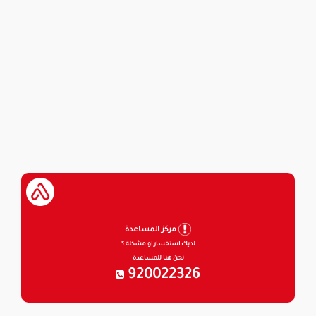
مركز المساعدة
لديك استفسار او مشكلة ؟
نحن هنا للمساعدة
920022326