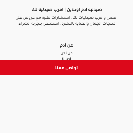
صيدلية ادم اونلاين | اقرب صيدلية لك
أفضل واقرب صيدليات لك. استشارات طبية مع عروض على
منتجات الجمال والعناية بالبشرة. استمتعي بتجربة الشراء.
عن آدم
من نحن
أخبارنا
الأسئلة الشائعة
تواصل معنا
تواصل معنا
السياسات
سياسة الخصوصية
الشروط و الأحكام
سياسة الإرجاع و الاستبدال
روابط هامة
أنضم للفريق