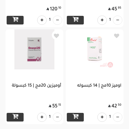
10
95
120
45


1
1
اوميز 10مج | 14 كبسوله
أوميزين 20مج | 15 كبسولة
15
50
55
42


1
1