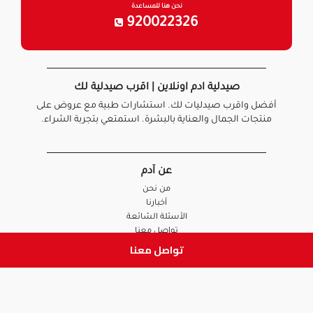
نحن هنا للمساعدة
920022326
صيدلية ادم اونلاين | اقرب صيدلية لك
أفضل واقرب صيدليات لك. استشارات طبية مع عروض على
منتجات الجمال والعناية بالبشرة. استمتعي بتجربة الشراء.
عن آدم
من نحن
أخبارنا
الأسئلة الشائعة
تواصل معنا
تواصل معنا
السياسات
سياسة الخصوصية
الشروط و الأحكام