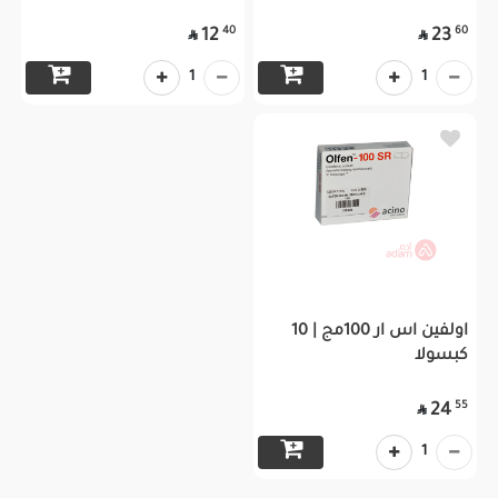
40
60
12
23


1
1
اولفين اس ار 100مج | 10
كبسولا
55
24

1