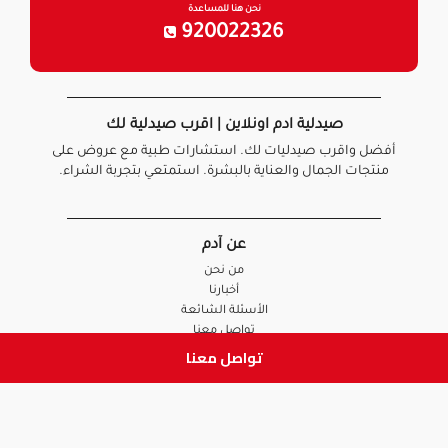
نحن هنا للمساعدة
920022326
صيدلية ادم اونلاين | اقرب صيدلية لك
أفضل واقرب صيدليات لك. استشارات طبية مع عروض على
منتجات الجمال والعناية بالبشرة. استمتعي بتجربة الشراء.
عن آدم
من نحن
أخبارنا
الأسئلة الشائعة
تواصل معنا
تواصل معنا
السياسات
سياسة الخصوصية
الشروط و الأحكام