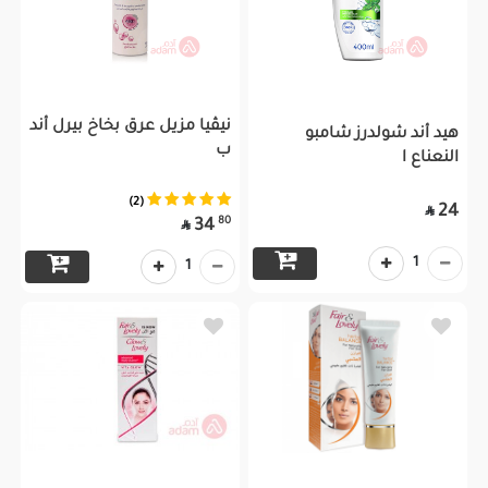
نيڤيا مزيل عرق بخاخ بيرل أند
هيد أند شولدرز شامبو
ب
النعناع ا
(2)
24

80
34

1
1