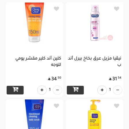
نيڤيا مزيل عرق بخاخ بيرل أند
كلين آند كلير مقشر يومي
ب
للوجه
50
54
34
31


1
1