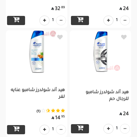
89
32
24


1
1
هيد أند شولدرز شامبو عنايه
هيد أند شولدرز شامبو
لفر
للرجال حم
(1)
24

95
14

1
1