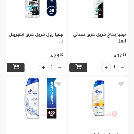
نيفيا بخاخ مزيل عرق نسائي
نيفيا رول مزيل عرق انفيزيبل
انفز
بل
30
83
23
17


1
1