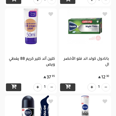
1
1
بانادول كولد اند فلو الأخضر
كلين أند كلير كريم BB يغطي
ال
ويص
95
30
37
12


1
1