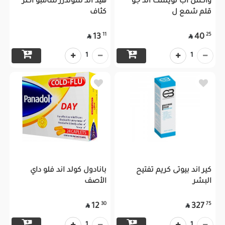
واكس اب تويست أند جو
هيد أند شولدرز شامبو اكثر
قلم شمع ل
كثاف
11
25
13
40


1
1
كير اند بيوتى كريم تفتيح
بانادول كولد اند فلو داي
البشر
الأصف
30
75
12
327

