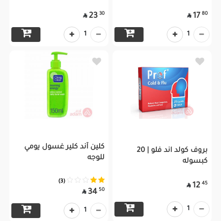
30
80
23
17


1
1
كلين آند كلير غسول يومي
بروف كولد اند فلو | 20
للوجه
كبسوله
(3)
45
12

50
34

1
1