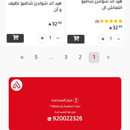
هيد اند شولدرز شامبو
هيد اند شولدرز شامبو نظيف
انتعاش ال
و أن
(1)
89
32

89
32

1
1
»
5
...
3
2
1
«
مركز المساعدة
لديك استفسار او مشكلة ؟
نحن هنا للمساعدة
920022326