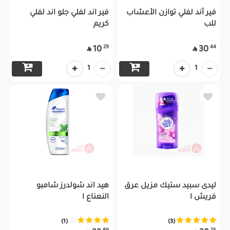
فير آند لفلي توازن الأعشاب
فير اند لفلي جلو اند لفلي
للب
كريم
29
44
10
30


1
1
ليدى سبيد ستيك مزيل عرق
هيد اند شولدرز شامبو
فريش ا
النعناع ا
(1)
(3)