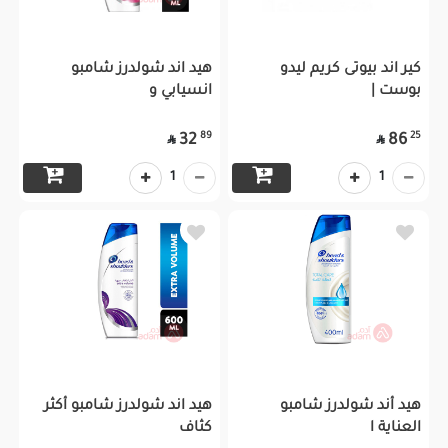
كير اند بيوتى كريم ليدو
هيد اند شولدرز شامبو
بوست |
انسيابي و
89
25
32
86


1
1
هيد أند شولدرز شامبو
هيد اند شولدرز شامبو أكثر
العناية ا
كثاف