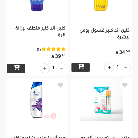
كلين آند كلير منظف لإزالة
كلين آند كلير غسول يومي
الرؤ
لبشرة
(1)
50
34

45
39

1
1