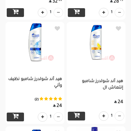
89
75
32
28


1
1
هيد أند شولدرز شامبو نظيف
هيد أند شولدرز شامبو
وأني
إنتعاش ال
(2)
24

24

1
1