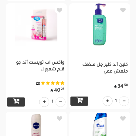
واكس اب تويست أند جو
كلين آند كلير جل منظف
قلم شمع ل
منعش عمي
(2)
50
34

25
40

1
1