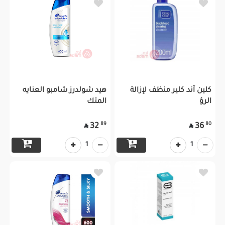
كلين آند كلير منظف لإزالة
هيد شولدرز شامبو العنايه
الرؤ
المتك
89
80
32
36


1
1