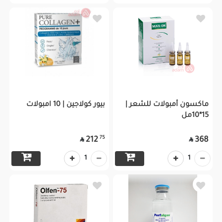
ماكسون أمبولات للشعر |
بيور كولاجين | 10 امبولات
15*10مل
75
212
368


1
1