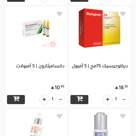
ديكلوجيسيك 75مج | 5 أمبول
دكساميثازون | 5 أمبولات
85
30
10
16


1
1