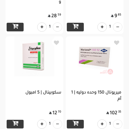
و
59
85
28
9


1
1
ميريونال 150 وحده دوليه | 1
سكوبينال | 5 امبول
أم
70
35
12
102


1
1