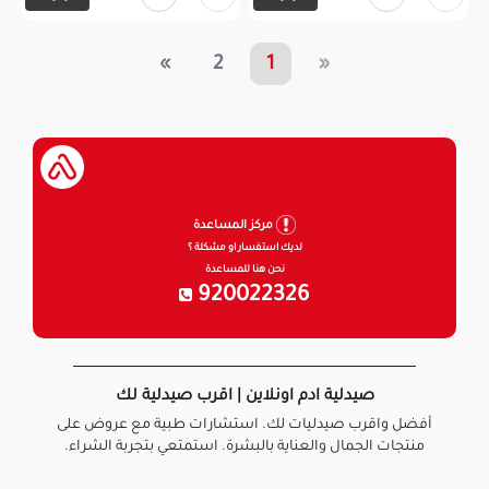
»
2
1
«
مركز المساعدة
لديك استفسار او مشكلة ؟
نحن هنا للمساعدة
920022326
صيدلية ادم اونلاين | اقرب صيدلية لك
أفضل واقرب صيدليات لك. استشارات طبية مع عروض على
منتجات الجمال والعناية بالبشرة. استمتعي بتجربة الشراء.