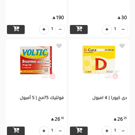
190
30


1
1
دى كيورا | 4 امبول
فولتيك 75مج | 5 أمبول
10
25
26
26


1
1