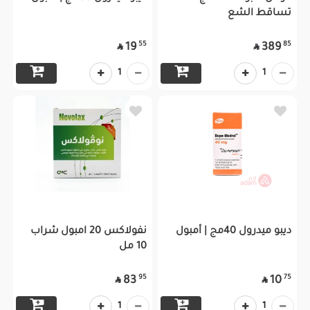
تساقط الشع
55
85
19
389


1
1
ديبو ميدرول 40مج | أمبول
نفولاكس 20 امبول شراب
10 مل
95
75
83
10


1
1