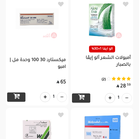
الو ايفا 1+30%
أمبولات الشعر آلو إيڤا
ميكستارد 30 100 وحدة مل |
بالصبار
امبو
(2)
65

59
28

1
1