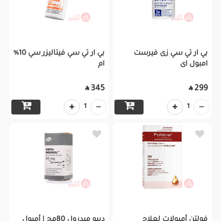
بي ار تي سي زى فيرست
بي ار تي سي فيتاليزر سي 10%
امبول اى
ام
345
299


1
1
فولتن أمبولات لعلاج
ديبو ميدرول 80مج | أمبول