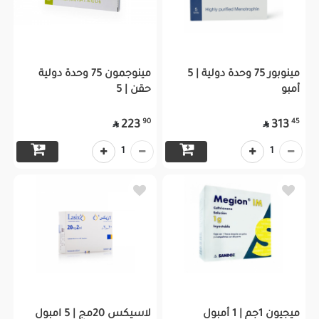
مينوبور 75 وحدة دولية | 5
مينوجمون 75 وحدة دولية
أمبو
حقن | 5
90
45
223
313


1
1
ميجيون 1جم | 1 أمبول
لاسيكس 20مج | 5 امبول