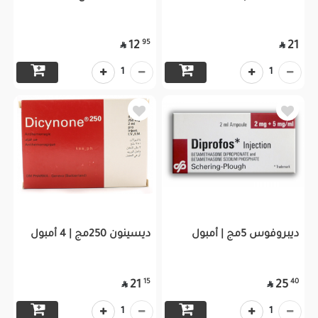
95
12
21


1
1
ديبروفوس 5مج | أمبول
ديسينون 250مج | 4 أمبول
15
40
21
25


1
1