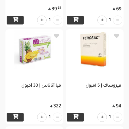
65
39
69


1
1
فيروساك | 5 امبول
فيا أناناس | 30 أمبول
322
94


1
1