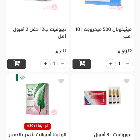
ميثيكوبال 500 ميكروجم | 10
ديبوفيت ب12 حقن 2 أمبول |
امب
1مل
85
80
7
59


1
1
الو ايفا 1+30%
نيوروفيت | 3 أمبول
الو ايفا أمبولات شعر بالصبار