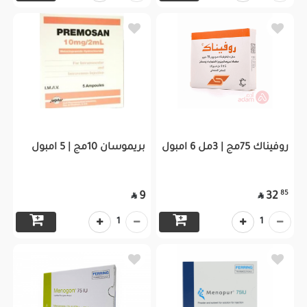
روفيناك 75مج | 3مل 6 امبول
بريموسان 10مج | 5 امبول
85
9
32


1
1