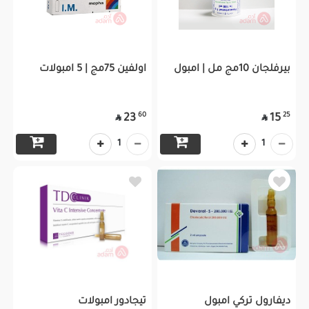
بيرفلجان 10مج مل | امبول
اولفين 75مج | 5 امبولات
60
25
23
15


1
1
ديفارول تركي امبول
تيجادور امبولات