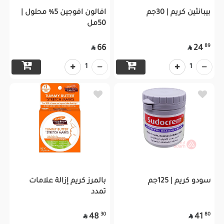
بيبانثين كريم | 30جم
افالون افوجين 5% محلول |
50مل
89
66
24


1
1
سودو كريم | 125جم
بالمرز كريم إزالة علامات
تمدد
30
80
48
41

