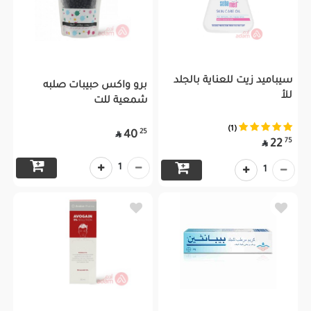
سيباميد زيت للعناية بالجلد
برو واكس حبيبات صلبه
للأ
شمعية للت
(1)
25
40

75
22

1
1