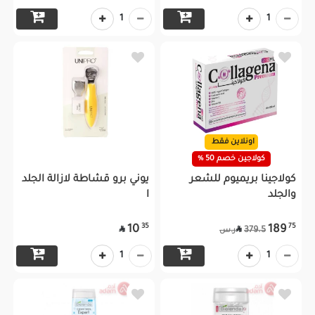
1
1
اونلاين فقط
كولاجين خصم 50 %
كولاجينا بريميوم للشعر
يوني برو قشاطة لازالة الجلد
والجلد
ا
35
75
10
189


379.5
ر.س
1
1