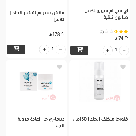
اي سي ام سيبيوناكس
فانش سيروم تقشير الجلد |
صابون تنقية
93غرا
(2)
25
178

75
74

1
1
فلورجا منظف الجلد | 150مل
ديرما-إي جل اعادة مرونة
الجلد