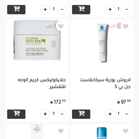
1
1
لاروش بوزية سيكابلاست
جلايكوليكس كريم الوجه
جل بي 5
للتقشير
50
99
172
97


1
1