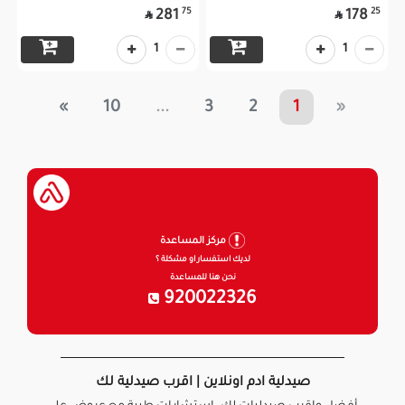
75
25
281
178


1
1
»
10
...
3
2
1
«
مركز المساعدة
لديك استفسار او مشكلة ؟
نحن هنا للمساعدة
920022326
صيدلية ادم اونلاين | اقرب صيدلية لك