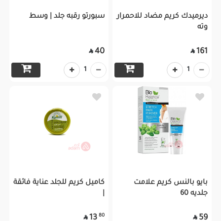
ديرميدك كريم مضاد للاحمرار
سبورتو رقبه جلد | وسط
وته
40
161


1
1
بايو بالنس كريم علامت
كاميل كريم للجلد عناية فائقة
جلديه 60
|
80
13
59

