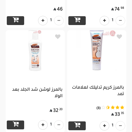
98
46
74


1
1
بالمرز كريم تدليلك لعلامات
بالمرز لوشن شد الجلد بعد
تمد
الولا
(3)
20
32

35
33

1
1