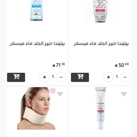
بيليندا خبير الجلد ماء ميسلار
بيليندا خبير الجلد ماء ميسلار
30
60
71
50


1
1