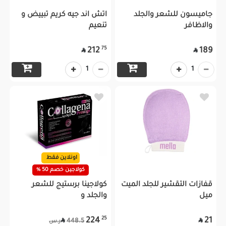
جاميسون للشعر والجلد
اتش اند جيه كريم تبييض و
والاظافر
تنعيم
75
212
189


1
1
اونلاين فقط
كولاجين خصم 50 %
قفازات التقشير للجلد الميت
كولاجينا برستيج للشعر
ميل
والجلد و
25
224
21


448.5
ر.س