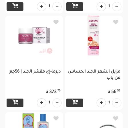
1
1
مزيل الشعر للجلد الحساس
ديرما-إي مقشر الجلد | 56جم
من باب
75
35
373
56


1
1