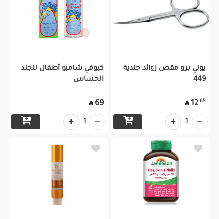
يوني برو مقص زوائد جلدية
كيوفي شامبو أطفال للجلد
449
الحساس
65
69
12


1
1