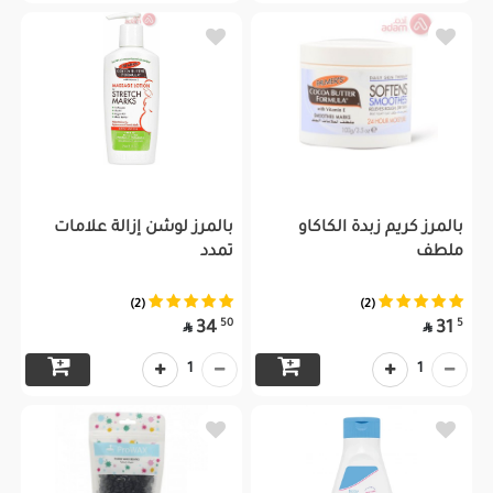
بالمرز كريم زبدة الكاكاو
بالمرز لوشن إزالة علامات
ملطف
تمدد
(2)
(2)
50
5
34
31


1
1