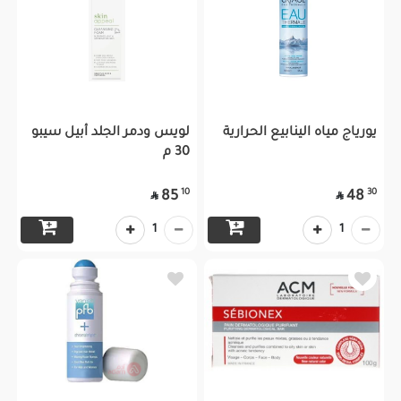
يورياج مياه الينابيع الحرارية
لويس ودمر الجلد أبيل سيبو
30 م
10
30
85
48


1
1