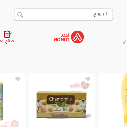
آلي
نصائح آدم