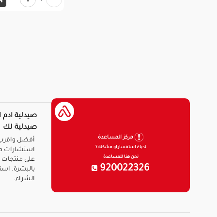
صيدلية ادم ا
صيدلية لك
مركز المساعدة
أفضل واقرب 
لديك استفسار او مشكلة ؟
استشارات ط
نحن هنا للمساعدة
على منتجات ا
920022326
بالبشرة. است
الشراء.