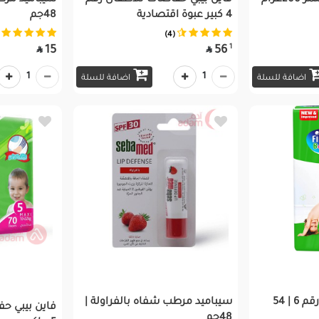
غرام
فاين بيبي حفاضات للأطفال رقم
سيباميد مرط
4 كبير عبوة اقتصادية
48جم
(4)
1
15
56


1
1
اضافة للسلة
اضافة للسلة
فاين بيبي حفاضات رقم 6 | 54
سيباميد مرطب شفاه بالفراولة |
فاين بيبي ح
48جم