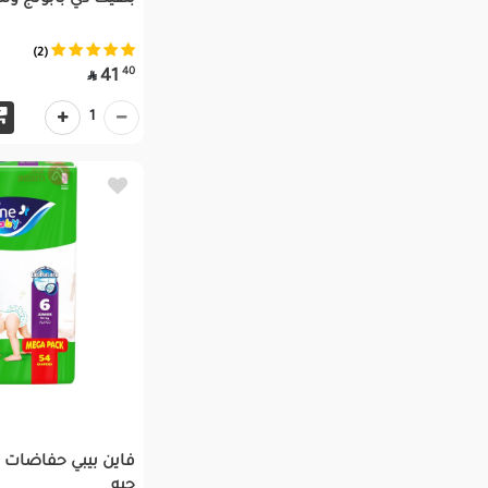
بلفيت دي بابونج وشمر 200
(2)
40
41

1
حبه