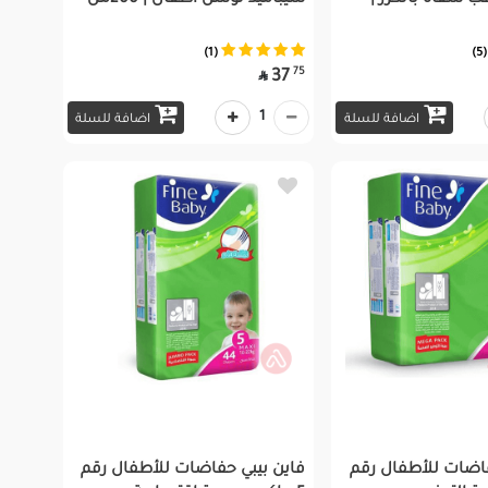
ب شفاه بالكرز |
سيباميد لوشن أطفال | 200مل
(1)
(5)
75
37

1
اضافة للسلة
اضافة للسلة
فاضات للأطفال رقم
فاين بيبي حفاضات للأطفال رقم