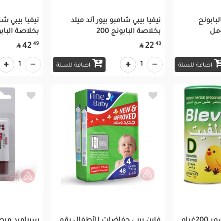
بابونج
نيفيا بيبي شامبو بيور آند ميلد
نيفيا بيبي شا
بخلاصة البابونج 200
بخلاصة البابونج
49
43
42
22


1
1
اضافة للسلة
اضافة للسلة