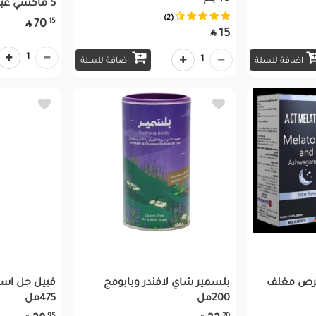
5 ماكسي عبوة التوفير
(2)
15
70

15

1
1
اضافة للسلة
اضافة للسلة
بلسمير شاي لافندر وبابومج
فييل جل است
200مل
475مل