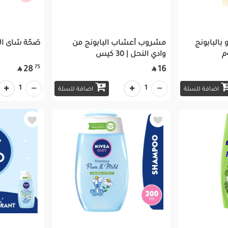
 بالبابونج
مشروب أعشاب البابونج من
صَحّة شاى البابو
وادي النحل | 30 كيس
75
28
16


1
1
اضافة للسلة
اضافة للسلة