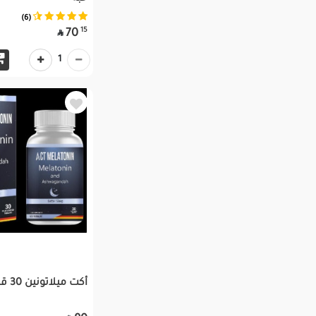
(6)
15
70

1
أكت ميلاتونين 30 قرص مغلف