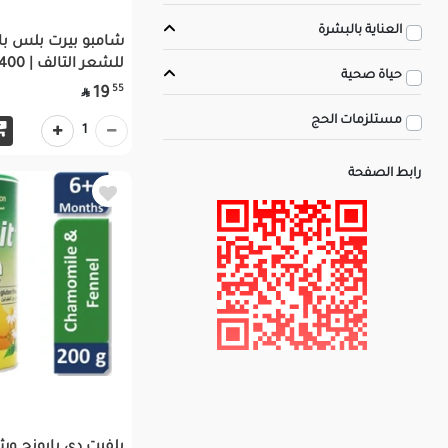
العناية بالبشرة
شامبو بيرت بلس بال
للشعر التالف | 400مل
حياة صحية
55
19

مستلزمات الحج
1
رابط الصفحة