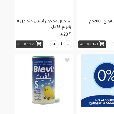
نج | 200جم
سيجنال معجون أسنان متكامل 8
بابونج 75مل
41
23

1
اضافة للسلة
اضافة للسلة