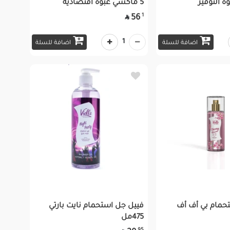
5 ماكسي عبوة اقتصادية
1
56

1
اضافة للسلة
اضافة للسلة
حمام بي أف أف
فييل جل استحمام نايت بارتي
475مل