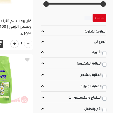
عرض
غارنييه بلسم ألترا دو
وعسل الزهور | 400م
العلامة التجارية
55
19

العروض
1
الأدوية
العناية الشخصية
العناية بالشعر
العناية المنزلية
المكياج والاكسسوارات
الأم والطفل