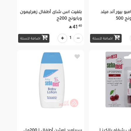
مبو بيور آند ميلد
بلفيت اس شاى أطفال زهرليمون
 500
وبابونج 200ج
40
41

1
اضافة للسلة
اضافة للسلة