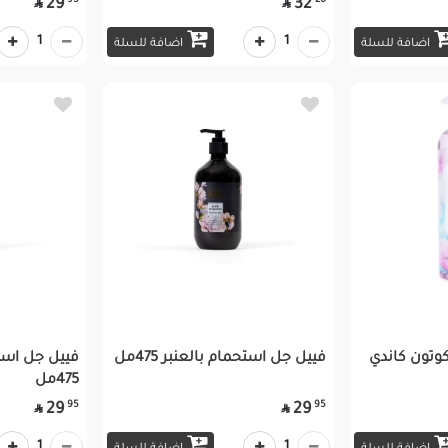
95
20
29
32


1
1
اضافة للسلة
اضافة للسلة
وتون كاندي
فييل جل استحمام بالعنبر 475مل
فييل جل اس
475مل
95
95
29
29


1
1