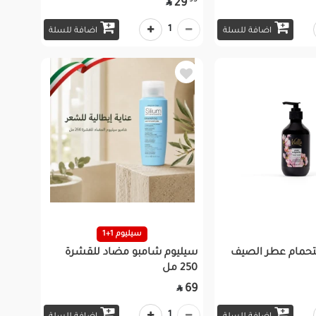
95
29

1
اضافة للسلة
اضافة للسلة
سيليوم 1+1
تحمام عطر الصيف
سيليوم شامبو مضاد للقشرة
250 مل
69

1