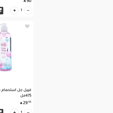
90

1
فييل جل استحمام ك
475مل
95
29

1