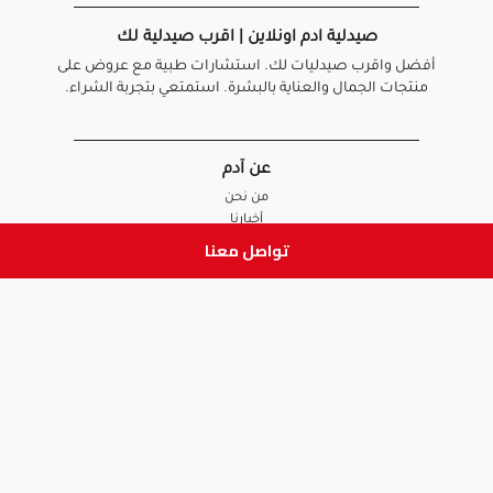
صيدلية ادم اونلاين | اقرب صيدلية لك
أفضل واقرب صيدليات لك. استشارات طبية مع عروض على
منتجات الجمال والعناية بالبشرة. استمتعي بتجربة الشراء.
عن آدم
من نحن
أخبارنا
الأسئلة الشائعة
تواصل معنا
تواصل معنا
السياسات
سياسة الخصوصية
الشروط و الأحكام
سياسة الإرجاع و الاستبدال
روابط هامة
أنضم للفريق