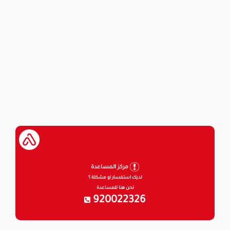
مركز المساعدة
لديك استفسار او مشكلة ؟
نحن هنا للمساعدة
920022326