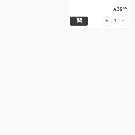
65
39

1