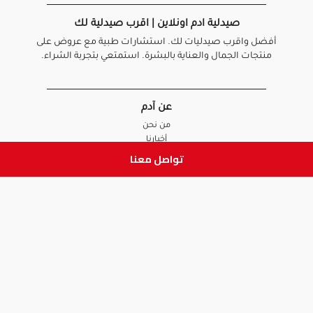
صيدلية ادم اونلاين | اقرب صيدلية لك
أفضل واقرب صيدليات لك. استشارات طبية مع عروض على
منتجات الجمال والعناية بالبشرة. استمتعي بتجربة الشراء.
عن آدم
من نحن
أخبارنا
الأسئلة الشائعة
تواصل معنا
تواصل معنا
السياسات
سياسة الخصوصية
الشروط و الأحكام
سياسة الإرجاع و الاستبدال
روابط هامة
أنضم للفريق