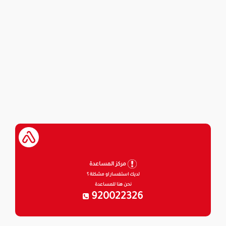
مركز المساعدة
لديك استفسار او مشكلة ؟
نحن هنا للمساعدة
920022326