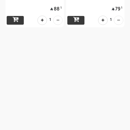
1
1
88
79


1
1