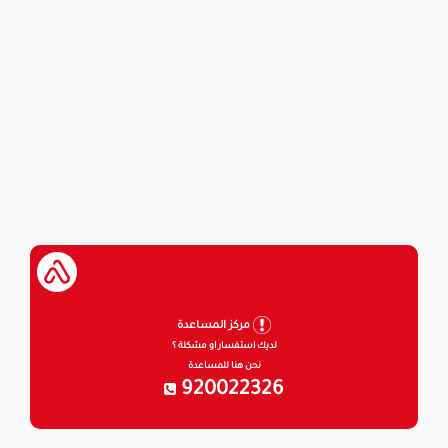
مركز المساعدة
لديك استفسار او مشكلة ؟
نحن هنا للمساعدة
920022326