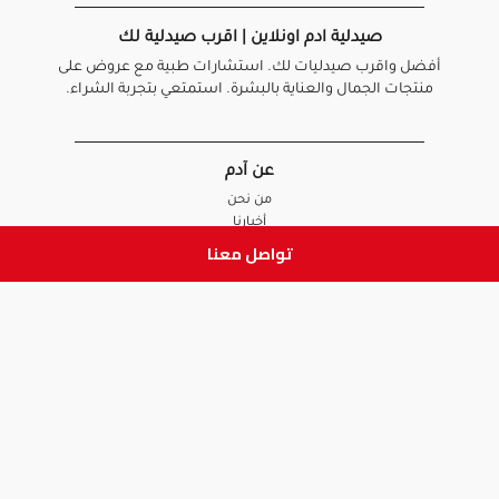
صيدلية ادم اونلاين | اقرب صيدلية لك
أفضل واقرب صيدليات لك. استشارات طبية مع عروض على
منتجات الجمال والعناية بالبشرة. استمتعي بتجربة الشراء.
عن آدم
من نحن
أخبارنا
الأسئلة الشائعة
تواصل معنا
تواصل معنا
السياسات
سياسة الخصوصية
الشروط و الأحكام
سياسة الإرجاع و الاستبدال
روابط هامة
أنضم للفريق