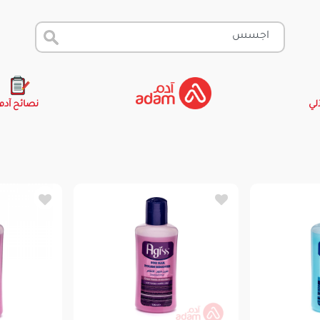
آلي
نصائح آدم