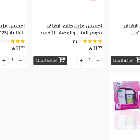
لاظافر
اجسس مزيل طلاء الاظافر
اجسس مزيل 
بجوهر العنب والمضاد للتأكسد
بالفانيلا |125مل
(1)
99
99
11
11


1
1
اضافة للسلة
اضافة للسلة