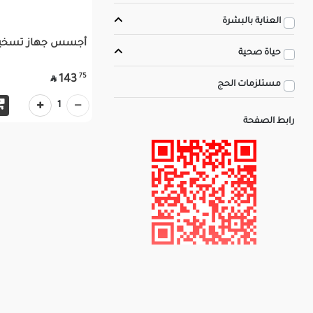
العناية بالبشرة
أجسس جهاز تسخي
حياة صحية
75
143

مستلزمات الحج
1
رابط الصفحة