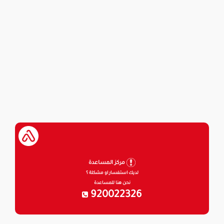
مركز المساعدة
لديك استفسار او مشكلة ؟
نحن هنا للمساعدة
920022326