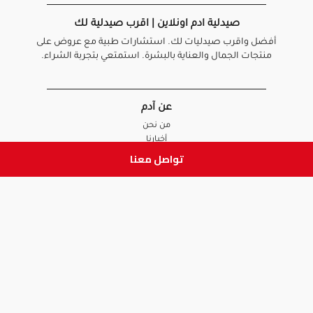
صيدلية ادم اونلاين | اقرب صيدلية لك
أفضل واقرب صيدليات لك. استشارات طبية مع عروض على
منتجات الجمال والعناية بالبشرة. استمتعي بتجربة الشراء.
عن آدم
من نحن
أخبارنا
الأسئلة الشائعة
تواصل معنا
تواصل معنا
السياسات
سياسة الخصوصية
الشروط و الأحكام
سياسة الإرجاع و الاستبدال
روابط هامة
أنضم للفريق