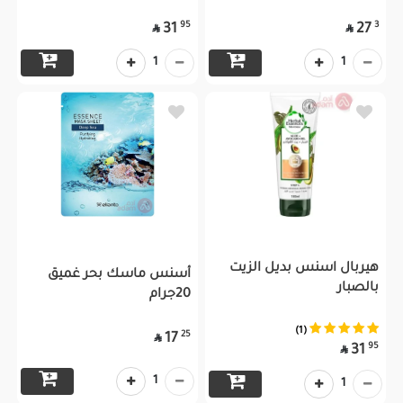
95
3
31
27


1
1
هيربال اسنس بديل الزيت
أسنس ماسك بحر غميق
بالصبار
20جرام
(1)
25
17

95
31

1
1