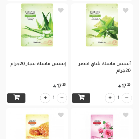
أسنس ماسك شاي اخضر
إسنس ماسك سبار 20جرام
20جرام
25
25
17
17


1
1