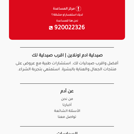
مركز المساعدة
لديك استفسار او مشكلة ؟
نحن هنا للمساعدة
920022326
صيدلية ادم اونلاين | اقرب صيدلية لك
أفضل واقرب صيدليات لك. استشارات طبية مع عروض على
منتجات الجمال والعناية بالبشرة. استمتعي بتجربة الشراء.
عن آدم
من نحن
أخبارنا
الأسئلة الشائعة
تواصل معنا