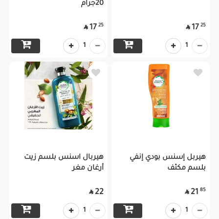
20جرام
25
25
17
17


1
1
هيربل إسنس بودي إنفي
هيربال اسنس بلسم زيت
بلسم مكثف
أرغان مغر
85
22
21


1
1