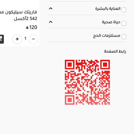
العناية بالبشرة
فاريتك سيليكون مع
542 2أكسل
حياة صحية
120

مستلزمات الحج
1
رابط الصفحة