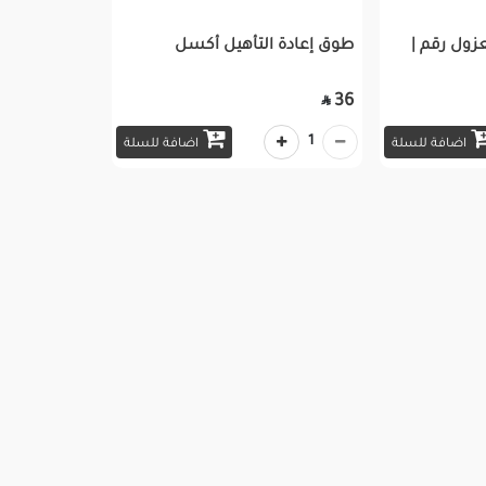
زول رقم |
طوق إعادة التأهيل أكسل
36

1
اضافة للسلة
اضافة للسلة