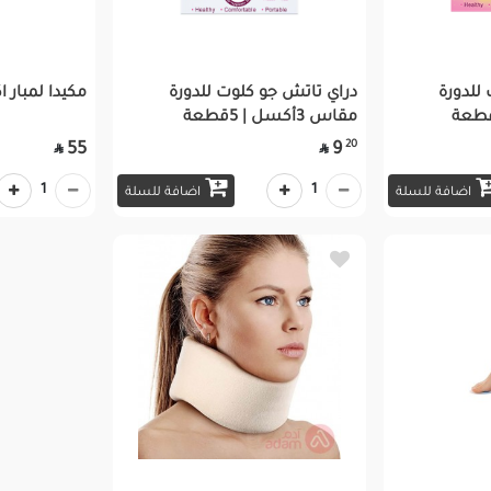
للدورة
دراي تاتش جو كلوت للدورة
مكيدا لمبار 
مقاس 3أكسل | 5قطعة
20
55
9


1
1
اضافة للسلة
اضافة للسلة