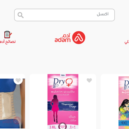
آلي
نصائح آدم