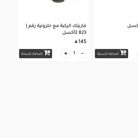
اكسل
فاريتك الركبة مع حلزونية رقم |
823 2أكسل
145

1
اضافة للسلة
اضافة للسلة