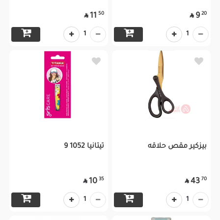
50
20
11
9


1
1
بيزكير مقص حلاقه
تيتانيا 1052 9
35
70
10
43


1
1