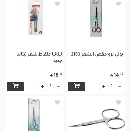
يوني برو مقص الشعر 2150
تيتانيا ملقاط شعر تيتانيا
جديد
10
95
16
14


1
1