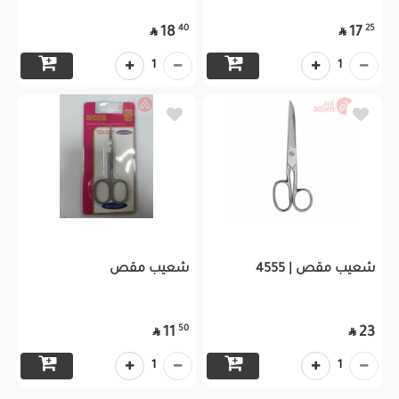
40
25
18
17


1
1
شعيب مقص | 4555
شعيب مقص
50
11
23


1
1