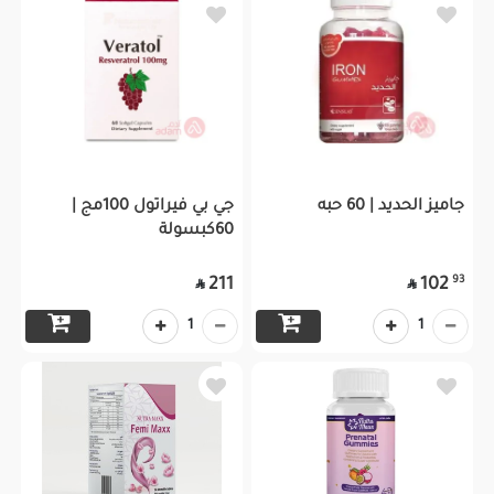
جاميز الحديد | 60 حبه
جي بي فيراتول 100مج |
60كبسولة
93
211
102


1
1