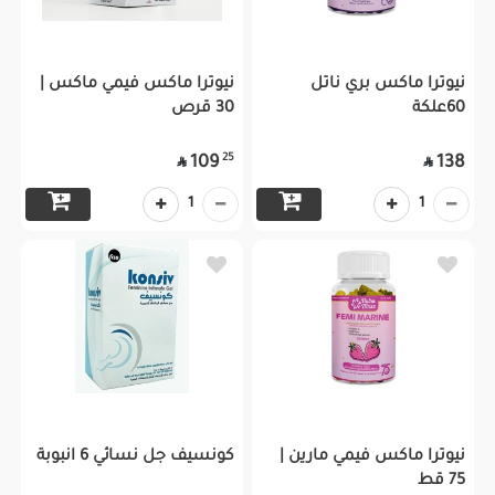
نيوترا ماكس بري ناتل
نيوترا ماكس فيمي ماكس |
60علكة
30 قرص
25
109
138


1
1
نيوترا ماكس فيمي مارين |
كونسيف جل نسائي 6 انبوبة
75 قط