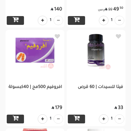
50
140
49


99
ر.س
1
1
فيتا للسيدات | 60 قرص
افروفيم 500مج | 40كبسولة
179
33


1
1