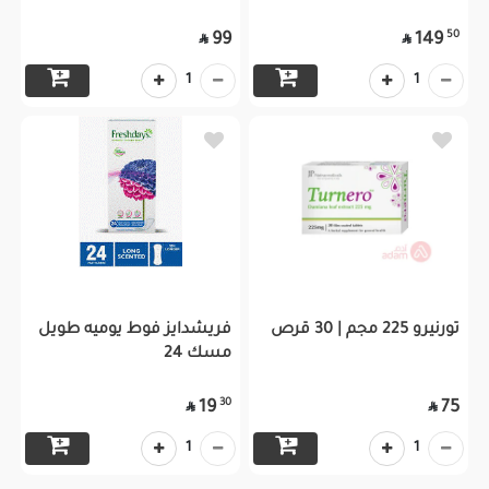
50
99
149


1
1
تورنيرو 225 مجم | 30 قرص
فريشدايز فوط يوميه طويل
مسك 24
30
19
75


1
1