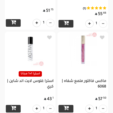
(1)
75
51

66
55

1
1
استرا 1+1 مجانا
ماكس فاكتور ملمع شفاه |
استرا غلوس لايت اند شاين |
6068
كري
1
50
43
57


1
1