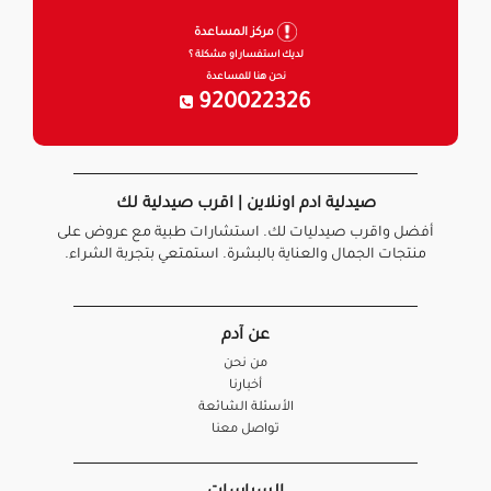
مركز المساعدة
لديك استفسار او مشكلة ؟
نحن هنا للمساعدة
920022326
صيدلية ادم اونلاين | اقرب صيدلية لك
أفضل واقرب صيدليات لك. استشارات طبية مع عروض على
منتجات الجمال والعناية بالبشرة. استمتعي بتجربة الشراء.
عن آدم
من نحن
أخبارنا
الأسئلة الشائعة
تواصل معنا