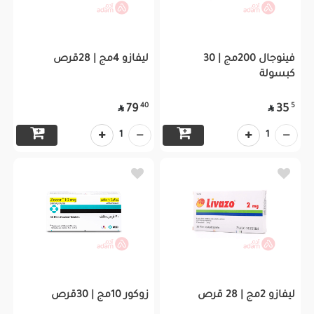
فينوجال 200مج | 30
ليفازو 4مج | 28قرص
كبسولة
40
5
79
35


1
1
ليفازو 2مج | 28 قرص
زوكور 10مج | 30قرص