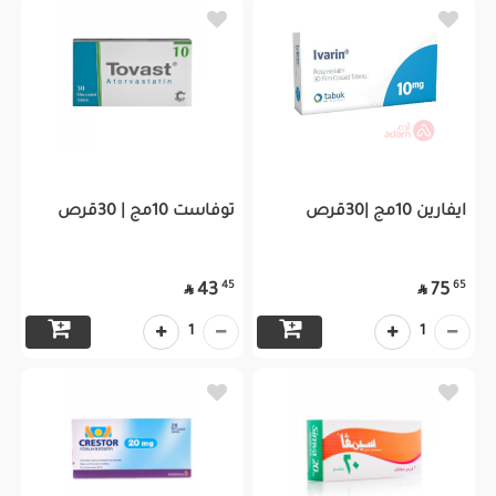
ايفارين 10مج |30قرص
توفاست 10مج | 30قرص
45
65
43
75


1
1