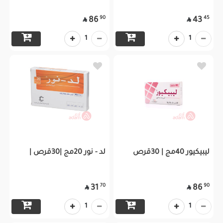
90
45
86
43


1
1
ليبيكيور 40مج | 30قرص
لد - نور 20مج |30قرص |
70
90
31
86


1
1