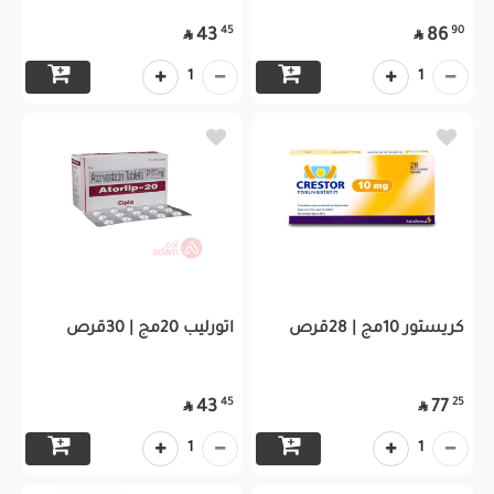
45
90
43
86


1
1
كريستور 10مج | 28قرص
اتورليب 20مج | 30قرص
45
25
43
77


1
1