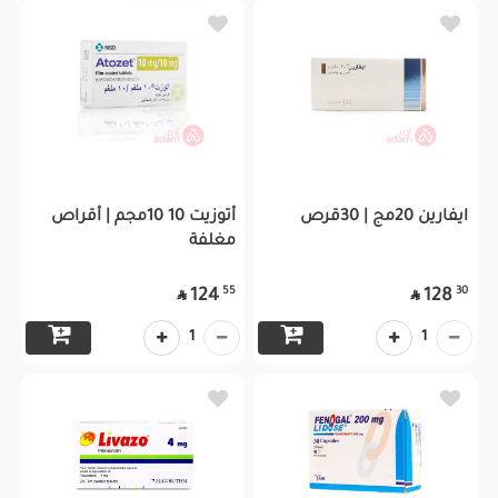
ايفارين 20مج | 30قرص
أتوزيت 10 10مجم | أقراص
مغلفة
55
30
124
128


1
1