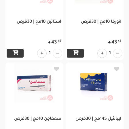
اتورفا 10مج | 30قرص
استاتين 10مج | 30قرص
45
45
43
43


1
1
ليبانثيل 145مج | 30قرص
سمفاجن 10مج | 30قرص