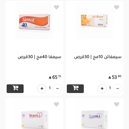
سيمفاتن 10مج | 30قرص
سيمفا 40مج | 30قرص
15
80
65
53


1
1