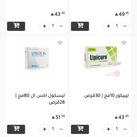
45
35
43
49


1
1
ليبيكور 10مج | 30قرص
ليسكول اكس ال 80مج |
28قرص
50
45
51
43


1
1