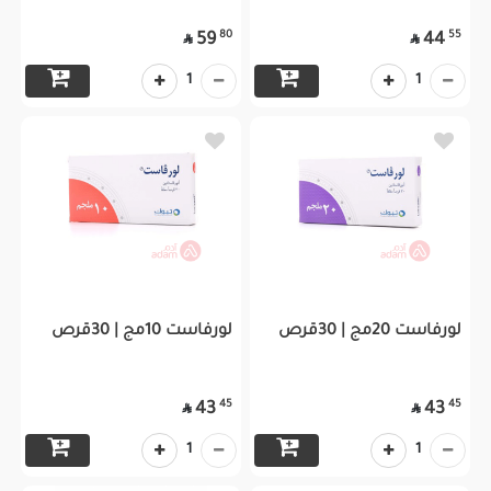
80
55
59
44


1
1
لورفاست 20مج | 30قرص
لورفاست 10مج | 30قرص
45
45
43
43


1
1