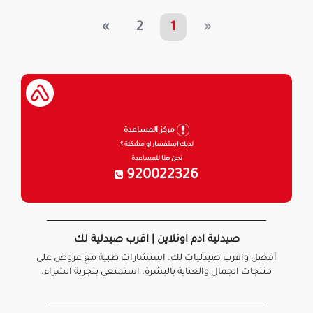
»
2
1
«
مركز المساعدة
لديك استفسار او مشكلة ؟
نحن هنا للمساعدة
920022326
صيدلية ادم اونلاين | اقرب صيدلية لك
أفضل واقرب صيدليات لك. استشارات طبية مع عروض على
منتجات الجمال والعناية بالبشرة. استمتعي بتجربة الشراء.