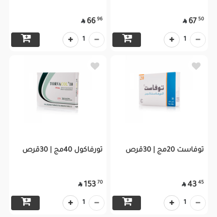
96
50
66
67


1
1
توفاست 20مج | 30قرص
تورفاكول 40مج | 30قرص
70
45
153
43


1
1