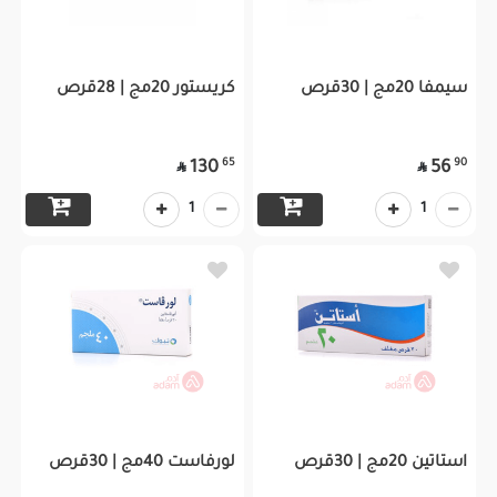
سيمفا 20مج | 30قرص
كريستور 20مج | 28قرص
65
90
130
56


1
1
استاتين 20مج | 30قرص
لورفاست 40مج | 30قرص