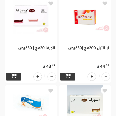
ليبانثيل 200مج |30قرص
اتورفا 20مج | 30قرص
45
55
43
44


1
1