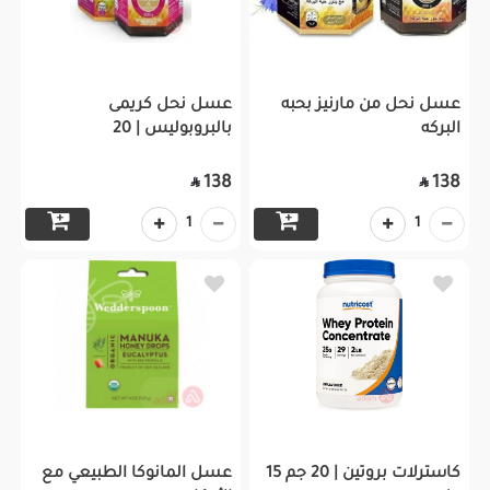
عسل نحل من مارنيز بحبه
عسل نحل كريمى
البركه
بالبروبوليس | 20
138
138


1
1
كاسترلات بروتين | 20 جم 15
عسل المانوكا الطبيعي مع