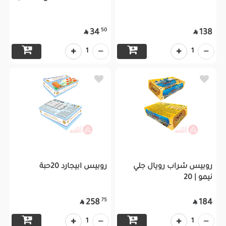
50
34
138


1
1
روبيس شراب رويال جلي
روبيس ابيجارد 20حبة
نيمو | 20
75
258
184


1
1