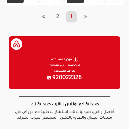
»
2
1
«
مركز المساعدة
لديك استفسار او مشكلة ؟
نحن هنا للمساعدة
920022326
صيدلية ادم اونلاين | اقرب صيدلية لك
أفضل واقرب صيدليات لك. استشارات طبية مع عروض على
منتجات الجمال والعناية بالبشرة. استمتعي بتجربة الشراء.