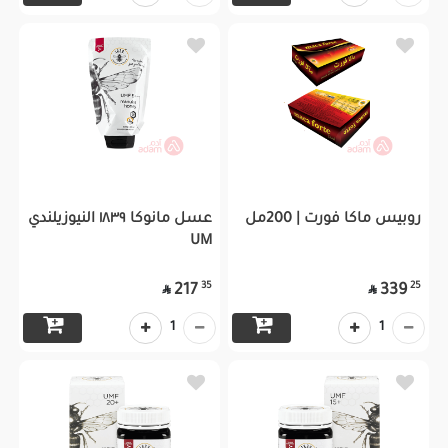
روبيس ماكا فورت | 200مل
عسل مانوكا ١٨٣٩ النيوزيلندي
UM
35
25
217
339


1
1