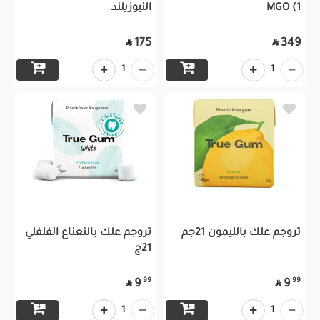
MGO (1
النيوزيلند
175
349


1
1
تروجم علك بالليمون 21جم
تروجم علك بالنعناع الفلفلي
21ج
99
99
9
9


1
1