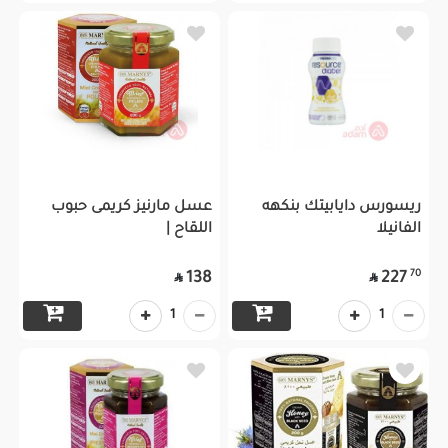
ريسورس دايابيتك بنكهه
عسل مارنيز كريمى حبوب
الفانيلا
اللقاح |
70
138
227


1
1