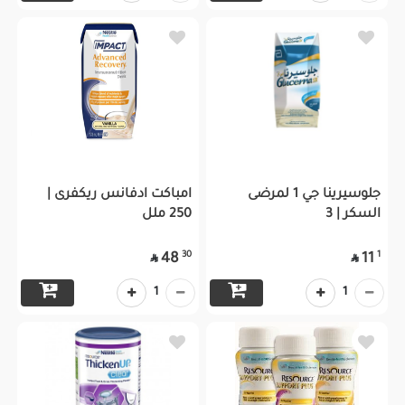
جلوسيرينا جي 1 لمرضى
امباكت ادفانس ريكفرى |
السكر | 3
250 ملل
30
1
48
11


1
1