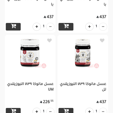
با
با
437
437


1
1
عسل مانوكا ١٨٣٩ النيوزيلندي
عسل مانوكا ١٨٣٩ النيوزيلندي
لل
UM
55
226
437


1
1