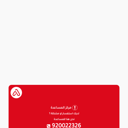
مركز المساعدة
لديك استفسار او مشكلة ؟
نحن هنا للمساعدة
920022326