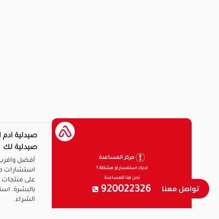
صيدلية ادم ا
صيدلية لك
مركز المساعدة
أفضل واقرب 
لديك استفسار او مشكلة ؟
استشارات ط
نحن هنا للمساعدة
على منتجات ا
تواصل معنا
920022326
بالبشرة. است
الشراء.