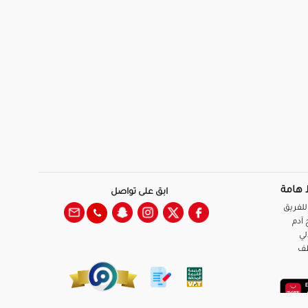
 هامة
ابق على تواصل
للفريق
آدم
لي
ظف