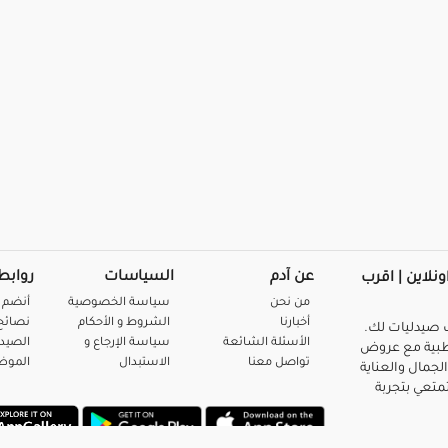
عن آدم
السياسات
روابط
ونلاين | اقرب
من نحن
سياسة الخصوصية
أنضم 
أخبارنا
الشروط و الأحكام
نصائح 
صيدليات لك.
الأسئلة الشائعة
سياسة الإرجاع و
الصيد
بية مع عروض
تواصل معنا
الاستبدال
المو
لجمال والعناية
متعي بتجربة