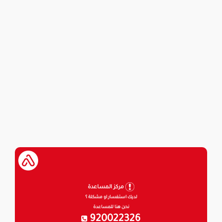
مركز المساعدة
لديك استفسار او مشكلة ؟
نحن هنا للمساعدة
920022326