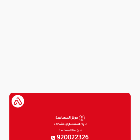
مركز المساعدة
لديك استفسار او مشكلة ؟
نحن هنا للمساعدة
920022326