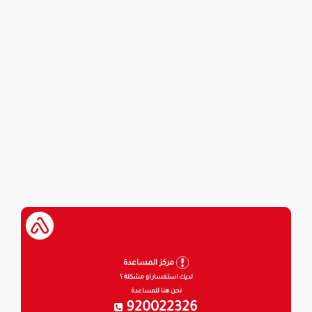
مركز المساعدة
لديك استفسار او مشكلة ؟
نحن هنا للمساعدة
920022326