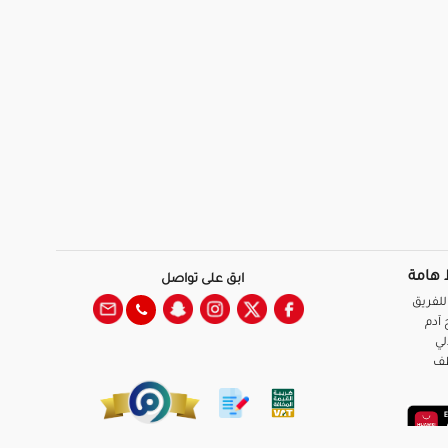
 هامة
ابق على تواصل
للفريق
آدم
لي
ظف