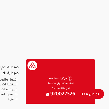
صيدلية ادم ا
صيدلية لك
مركز المساعدة
أفضل واقرب 
لديك استفسار او مشكلة ؟
استشارات ط
نحن هنا للمساعدة
على منتجات ا
تواصل معنا
920022326
بالبشرة. است
الشراء.