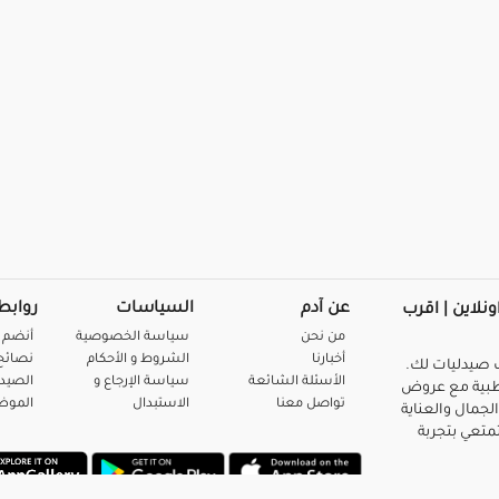
عن آدم
السياسات
روابط
ونلاين | اقرب
من نحن
سياسة الخصوصية
أنضم 
أخبارنا
الشروط و الأحكام
نصائح 
صيدليات لك.
الأسئلة الشائعة
سياسة الإرجاع و
الصيد
بية مع عروض
تواصل معنا
الاستبدال
المو
لجمال والعناية
متعي بتجربة