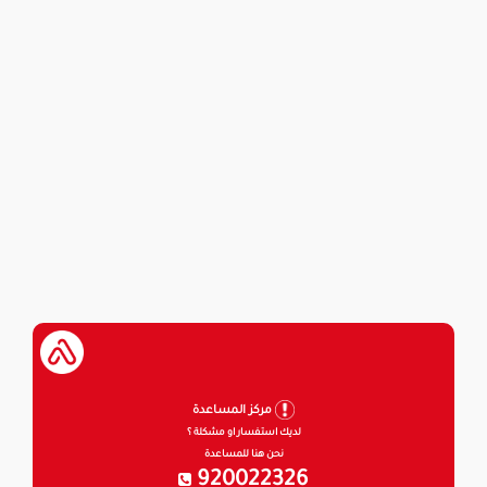
مركز المساعدة
لديك استفسار او مشكلة ؟
نحن هنا للمساعدة
920022326