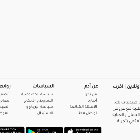
عن آدم
السياسات
روابط
ونلاين | اقرب
من نحن
سياسة الخصوصية
أنضم 
أخبارنا
الشروط و الأحكام
نصائح 
صيدليات لك.
الأسئلة الشائعة
سياسة الإرجاع و
الصيد
بية مع عروض
تواصل معنا
الاستبدال
المو
لجمال والعناية
متعي بتجربة