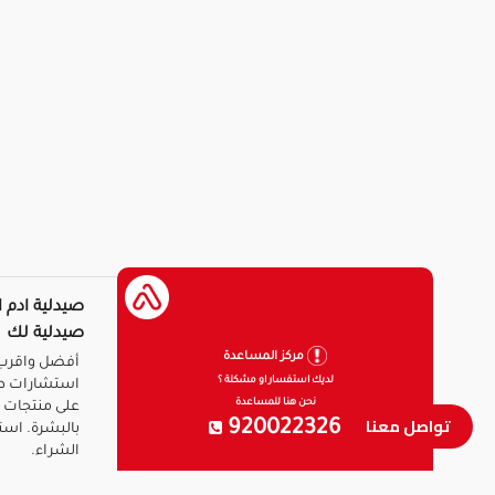
صيدلية ادم ا
صيدلية لك
مركز المساعدة
أفضل واقرب 
لديك استفسار او مشكلة ؟
استشارات ط
نحن هنا للمساعدة
على منتجات ا
تواصل معنا
920022326
بالبشرة. است
الشراء.