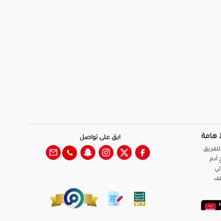
 هامة
ابق على تواصل
للفريق
آدم
لي
ظف