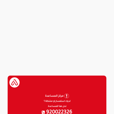
مركز المساعدة
لديك استفسار او مشكلة ؟
نحن هنا للمساعدة
920022326