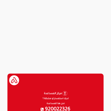
مركز المساعدة
لديك استفسار او مشكلة ؟
نحن هنا للمساعدة
920022326