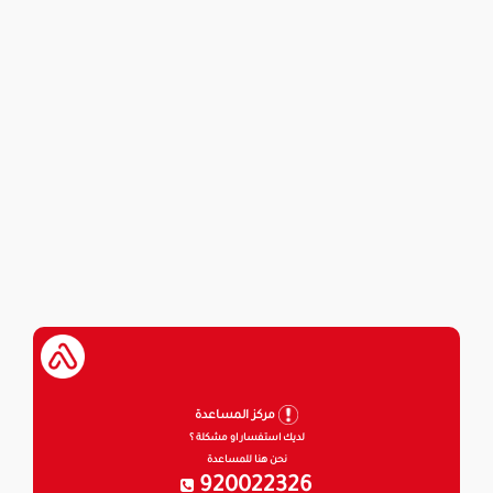
مركز المساعدة
لديك استفسار او مشكلة ؟
نحن هنا للمساعدة
920022326