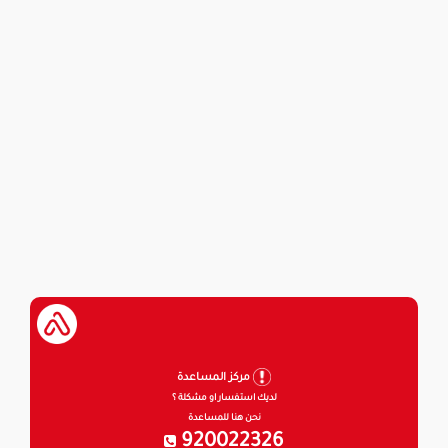
مركز المساعدة
لديك استفسار او مشكلة ؟
نحن هنا للمساعدة
920022326