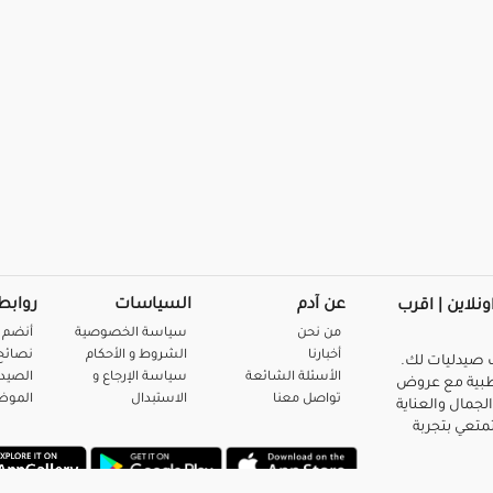
عن آدم
السياسات
روابط
ونلاين | اقرب
من نحن
سياسة الخصوصية
أنضم 
أخبارنا
الشروط و الأحكام
نصائح 
صيدليات لك.
الأسئلة الشائعة
سياسة الإرجاع و
الصيد
بية مع عروض
تواصل معنا
الاستبدال
المو
لجمال والعناية
متعي بتجربة