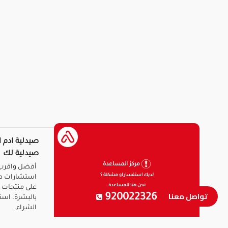
صيدلية ادم ا
صيدلية لك
مركز المساعدة
أفضل واقرب 
لديك استفسار او مشكلة ؟
استشارات ط
نحن هنا للمساعدة
على منتجات ا
تواصل معنا
920022326
بالبشرة. است
الشراء.