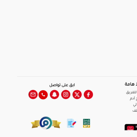
 هامة
ابق على تواصل
للفريق
آدم
لي
ظف