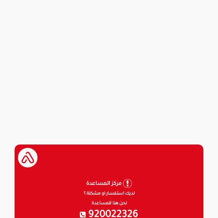
مركز المساعدة
لديك استفسار او مشكلة ؟
نحن هنا للمساعدة
920022326