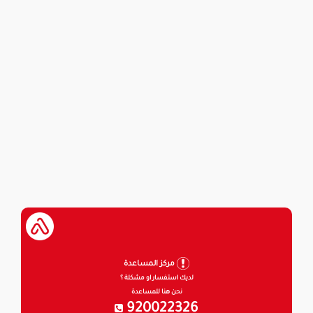
مركز المساعدة
لديك استفسار او مشكلة ؟
نحن هنا للمساعدة
920022326