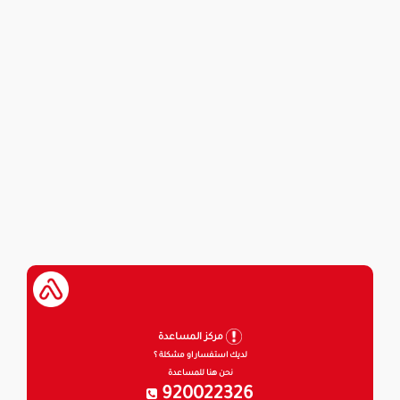
مركز المساعدة
لديك استفسار او مشكلة ؟
نحن هنا للمساعدة
920022326