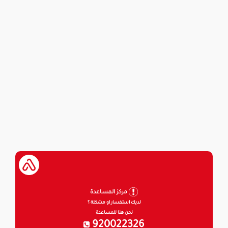
مركز المساعدة
لديك استفسار او مشكلة ؟
نحن هنا للمساعدة
920022326