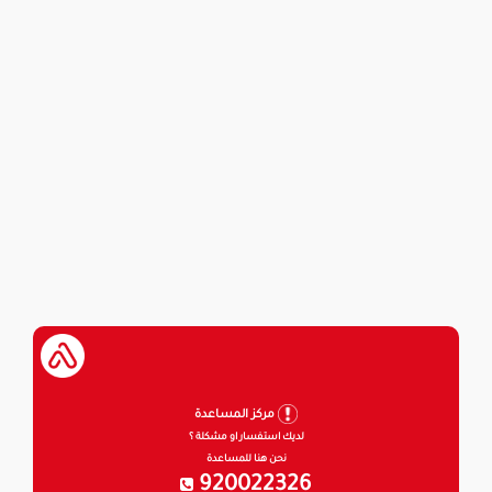
مركز المساعدة
لديك استفسار او مشكلة ؟
نحن هنا للمساعدة
920022326