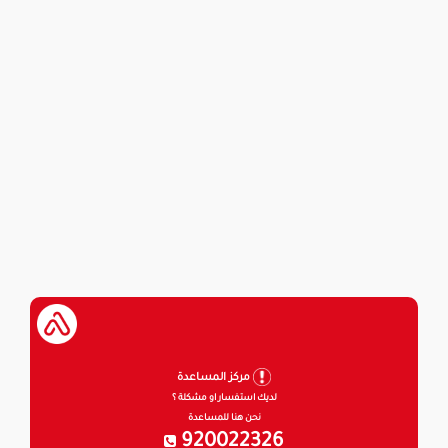
مركز المساعدة
لديك استفسار او مشكلة ؟
نحن هنا للمساعدة
920022326