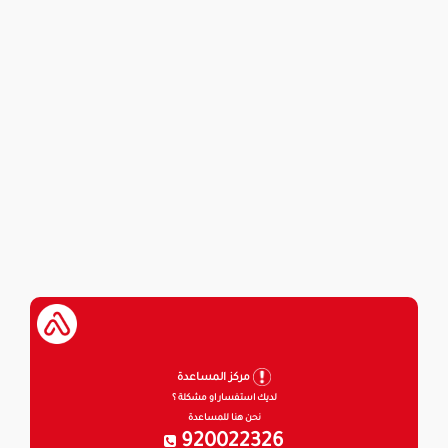
مركز المساعدة
لديك استفسار او مشكلة ؟
نحن هنا للمساعدة
920022326