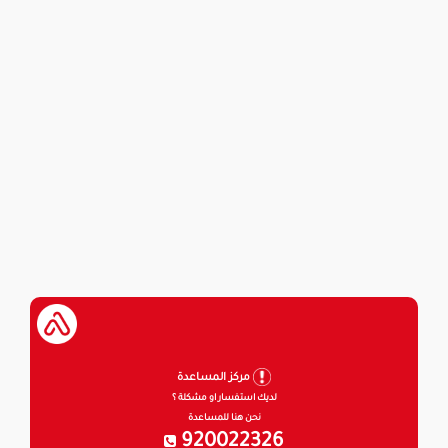
مركز المساعدة
لديك استفسار او مشكلة ؟
نحن هنا للمساعدة
920022326