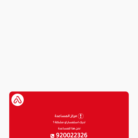
مركز المساعدة
لديك استفسار او مشكلة ؟
نحن هنا للمساعدة
920022326