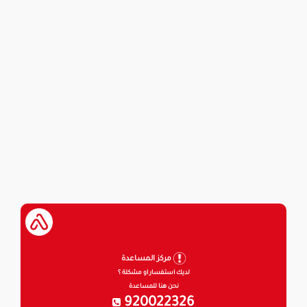
مركز المساعدة
لديك استفسار او مشكلة ؟
نحن هنا للمساعدة
920022326