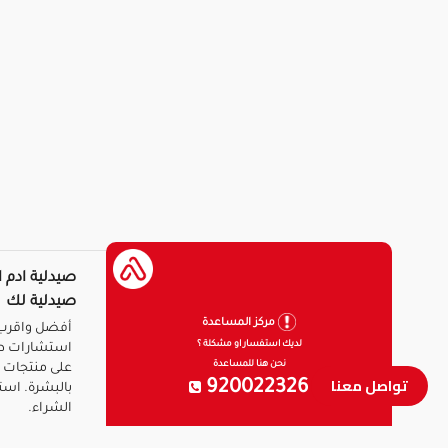
صيدلية ادم ا
صيدلية لك
مركز المساعدة
أفضل واقرب 
لديك استفسار او مشكلة ؟
استشارات ط
نحن هنا للمساعدة
على منتجات ا
تواصل معنا
920022326
بالبشرة. است
الشراء.