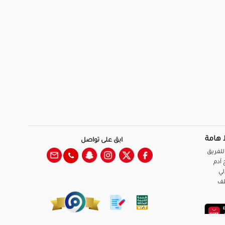
 هامة
ابق على تواصل
للفريق
آدم
لي
ظف