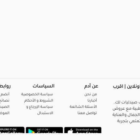
عن آدم
السياسات
روابط
ونلاين | اقرب
من نحن
سياسة الخصوصية
أنضم 
أخبارنا
الشروط و الأحكام
نصائح 
صيدليات لك.
الأسئلة الشائعة
سياسة الإرجاع و
الصيد
بية مع عروض
تواصل معنا
الاستبدال
المو
لجمال والعناية
متعي بتجربة