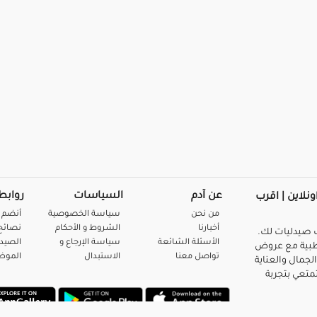
عن آدم
السياسات
روابط
ونلاين | اقرب
من نحن
سياسة الخصوصية
أنضم 
أخبارنا
الشروط و الأحكام
نصائح 
صيدليات لك.
الأسئلة الشائعة
سياسة الإرجاع و
الصيد
بية مع عروض
تواصل معنا
الاستبدال
المو
لجمال والعناية
متعي بتجربة