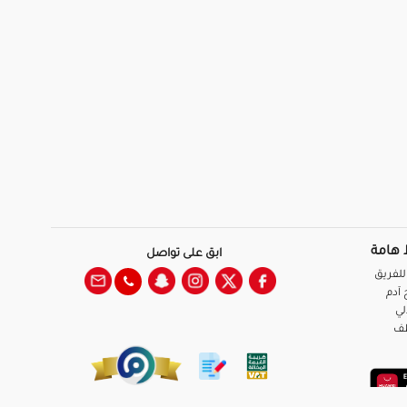
 هامة
ابق على تواصل
للفريق
آدم
لي
ظف