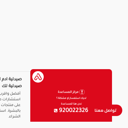
صيدلية ادم ا
صيدلية لك
مركز المساعدة
أفضل واقرب 
لديك استفسار او مشكلة ؟
استشارات ط
نحن هنا للمساعدة
على منتجات ا
تواصل معنا
920022326
بالبشرة. است
الشراء.