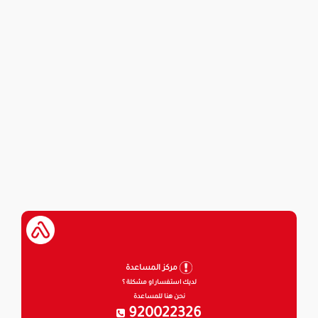
مركز المساعدة
لديك استفسار او مشكلة ؟
نحن هنا للمساعدة
920022326