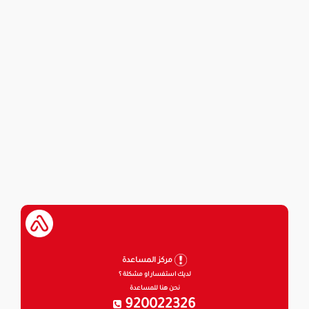
مركز المساعدة
لديك استفسار او مشكلة ؟
نحن هنا للمساعدة
920022326