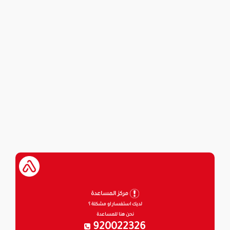
مركز المساعدة
لديك استفسار او مشكلة ؟
نحن هنا للمساعدة
920022326